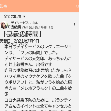
記事
全ての記事
デイサービス：山本
全ての記事
2020年7月16日
読了時間: 1分
「フラの時間」
介護保険コラム
更新日：
2021年7月9日
スタッフブログ
本日のデイサービスのレクリエーショ
ンは、「フラの時間」でした。
デイサービスの元気印、あっちゃんこ
と井上敦香さん、出番です！！
昨日の極秘練習の成果が出たかしら？
ハワイ島のマウナケアを歌った曲「ク
ウポリアフ」と、私がフラを始めた原
点の曲「メレホアラモク」の二曲を披
露
コロナ感染予防のために、ボランティ
アさんのイベントは全てキャンセルと