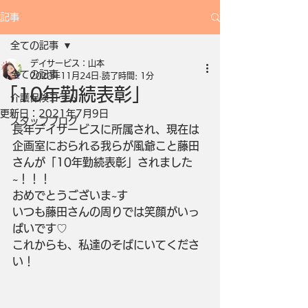
記事
全ての記事
デイサービス：山本
全ての記事
2020年11月24日
読了時間: 1分
「10年勤続表彰」
介護保険コラム
更新日：
2021年7月9日
スタッフブログ
長年デイサービスに所属され、現在は
企画室におられる我らが風爺こと藤田
さんが「10年勤続表彰」されました
~！！！
おめでとうございま~す
いつも藤田さんの周りでは笑顔がいっ
ぱいです♡
これからも、私達のそばにいてくださ
い！