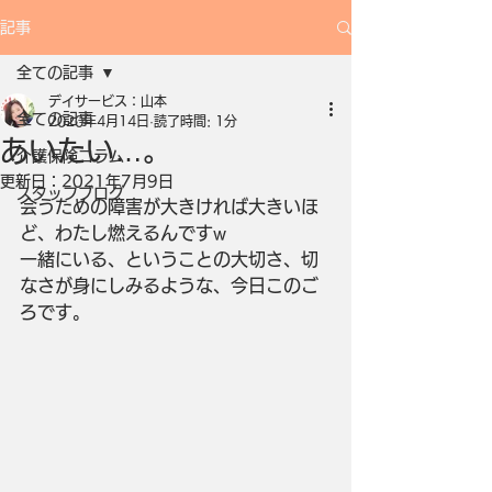
記事
全ての記事
デイサービス：山本
全ての記事
2020年4月14日
読了時間: 1分
あいたい…。
介護保険コラム
更新日：
2021年7月9日
スタッフブログ
会うための障害が大きければ大きいほ
ど、わたし燃えるんですw
一緒にいる、ということの大切さ、切
なさが身にしみるような、今日このご
ろです。