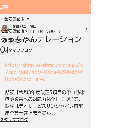
記事
全ての記事
企画担当：藤田
全ての記事
2022年3月10日
読了時間: 1分
あっちゃんナレーション
介護保険コラム
01
スタッフブログ
https://static.wixstatic.com/mp3/e1
7cab_ddd94d94035a4a80bd6f4f
0b645c5fd1.m4a
朗読「令和3年度改正5項目の①『感染
症や災害への対応力強化』について。
朗読はデイサービスサンシャイン南蟹
屋介護士井上敦香さん。
スタッフブログ