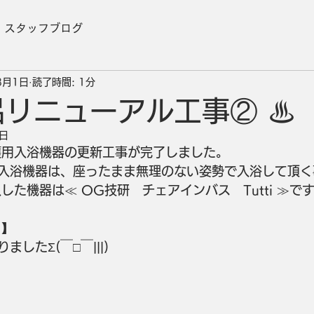
スタッフブログ
8月1日
読了時間: 1分
呂リニューアル工事② ♨
8日
護用入浴機器の更新工事が完了しました。
入浴機器は、座ったまま無理のない姿勢で入浴して頂く
した機器は≪ OG技研　チェアインバス　Tutti ≫で
 】
したΣ(￣□￣|||)