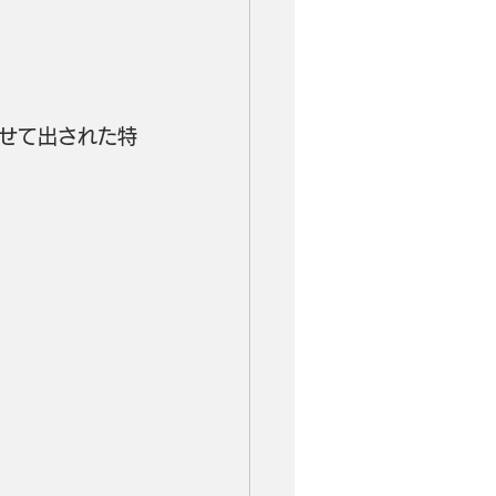
せて出された特