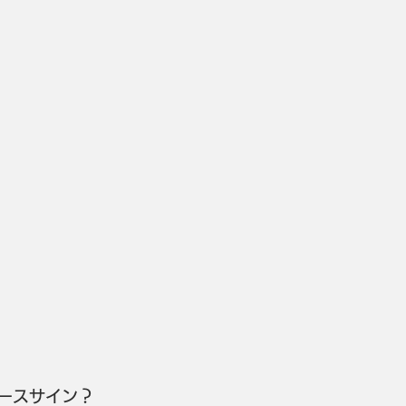
ースサイン？