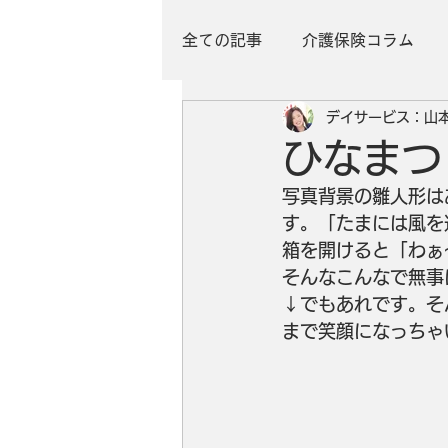
全ての記事
介護保険コラム
デイサービス：山
ひなまつ
写真背景の雛人形は
す。「たまには風を
箱を開けると「わぁ
そんなこんなで無事
↓でもあれです。そ
まで笑顔になっちゃ