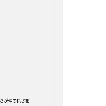
さが仲の良さを