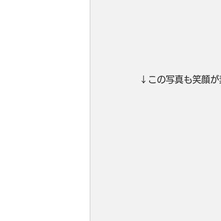
↓この写真も笑顔が