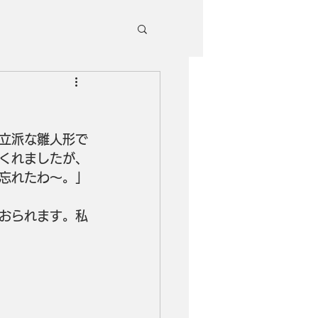
立派な雛人形で
くれましたが、
忘れたわ～。」
おられます。私