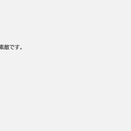
素敵です。