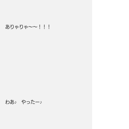
ありゃりゃ～～！！！
わあ♪　やったー♪