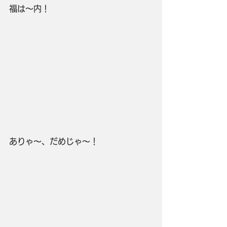
福は～内！
ありゃ～、だめじゃ～！