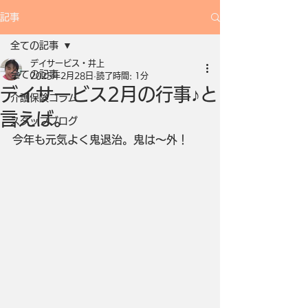
記事
全ての記事
デイサービス・井上
全ての記事
2025年2月28日
読了時間: 1分
デイサービス2月の行事♪と
介護保険コラム
言えば。
スタッフブログ
今年も元気よく鬼退治。鬼は～外！