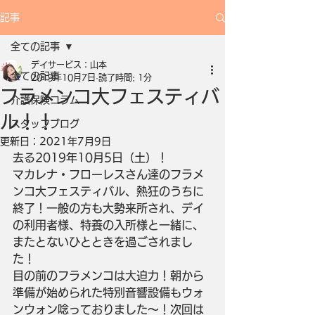
記事
全ての記事
デイサービス：山本
全ての記事
2019年10月7日
読了時間: 1分
フラメンコ大フェスティバ
介護保険コラム
ル！！
スタッフブログ
更新日：
2021年7月9日
去る2019年10月5日（土）！
マカレナ・フローレスさん達のフラメ
ンコ大フェスティバル、熱狂のうちに
終了！一般の方も大勢来所され、デイ
の利用者様、特養の入所様と一緒に、
またとないひとときを過ごされまし
た！
目の前のフラメンコは大迫力！朝から
準備が始められた特別音響設備もウォ
ンウォン唸っておりました〜！次回は