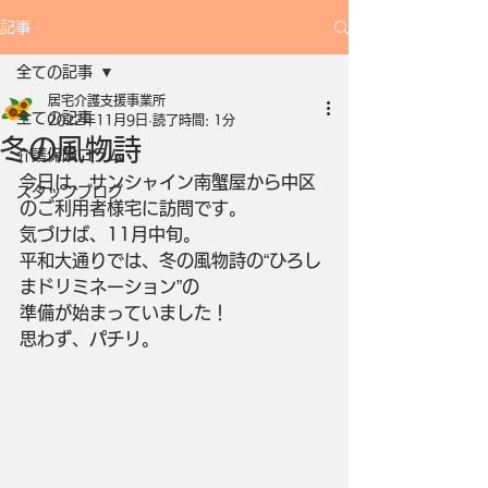
記事
全ての記事
居宅介護支援事業所
全ての記事
2022年11月9日
読了時間: 1分
冬の風物詩
介護保険コラム
今日は、サンシャイン南蟹屋から中区
スタッフブログ
のご利用者様宅に訪問です。
気づけば、11月中旬。
平和大通りでは、冬の風物詩の“ひろし
まドリミネーション”の
準備が始まっていました！
思わず、パチリ。