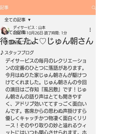
記事
全ての記事
デイサービス：山本
全ての記事
2021年10月26日
読了時間: 1分
待ってたよ♡じゅん朝さん
介護保険コラム
♪
スタッフブログ
デイサービスの毎月のレクリエーショ
ンの定番のひとつに落語があります。
今月はぬりた家じゅん朝さんが駆けつ
けてくれました。じゅん朝さんの今回
の演目はご存知『風呂敷』です！じゅ
ん朝さんの語り声はとても聞きやす
く、アドリブ効いててすっごく面白い
んです。客席からの思わぬ声掛けすら
優しくキャッチかつ物凄く面白くリリ
ース！そのやり取りの妙と溢れるウィ
ットにはいつも関心させられます。ホ