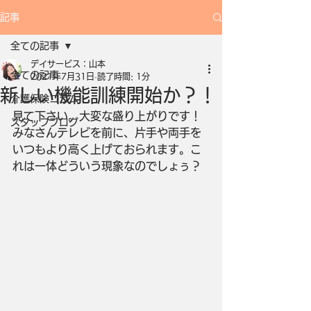
記事
全ての記事
デイサービス：山本
全ての記事
2021年7月31日
読了時間: 1分
新しい機能訓練開始か？！
介護保険コラム
見て下さい。大変な盛り上がりです！
スタッフブログ
みなさんテレビを前に、片手や両手を
いつもより高く上げておられます。こ
れは一体どういう現象なのでしょぅ？