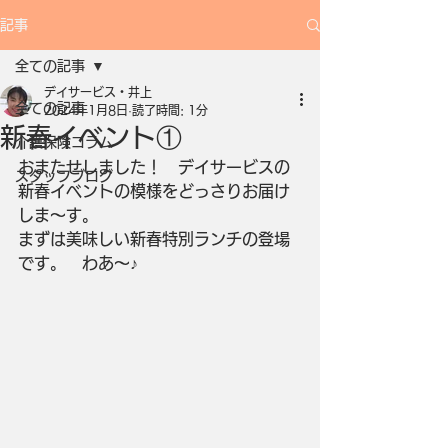
記事
全ての記事
デイサービス・井上
全ての記事
2024年1月8日
読了時間: 1分
新春イベント①
介護保険コラム
おまたせしました！　デイサービスの
スタッフブログ
新春イベントの模様をどっさりお届け
しま～す。
まずは美味しい新春特別ランチの登場
です。　わあ～♪