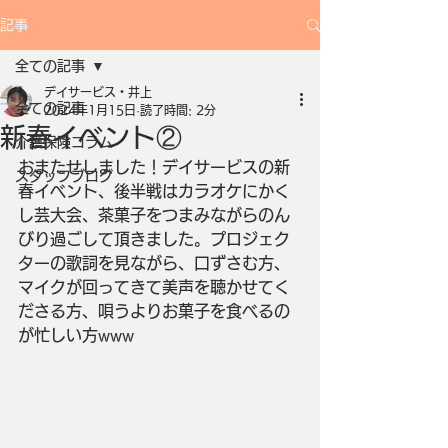
記事
全ての記事
デイサービス・井上
全ての記事
2024年1月15日
読了時間: 2分
新春イベント②
介護保険コラム
おまたせしました！デイサービスの新
スタッフブログ
春イベント、後半戦はカラオケにかく
し芸大会、茶菓子をつまみながらのん
びり過ごして頂きました。プロジェク
ターの歌詞を見ながら、口ずさむ方、
マイクが回ってきて美声を聴かせてく
ださる方、唄うよりお菓子を食べるの
が忙しい方www