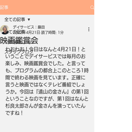
記事
全ての記事
デイサービス：藤田
全ての記事
2022年4月21日
読了時間: 1分
映画鑑賞会
介護保険コラム
わおわお！今日はなんと4月21日！と
スタッフブログ
いうことでデイサービスでは毎月のお
楽しみ、映画鑑賞会でした。と言って
も、プログラムの都合上このところ1時
間で終わる映画を見ています。正確に
言うと映画ではなくテレビ番組でしょ
うか。今回は『遠山の金さん』の第1回
ということなのですが、第1回はなんと
杉良太郎さんが金さんを演っていたん
ですね！