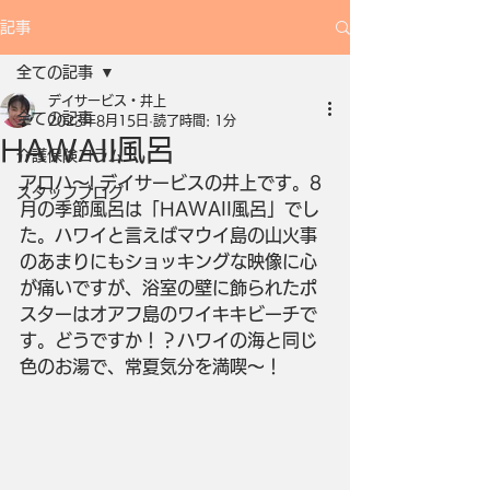
記事
全ての記事
デイサービス・井上
全ての記事
2023年8月15日
読了時間: 1分
HAWAII風呂
介護保険コラム
アロハ～! デイサービスの井上です。8
スタッフブログ
月の季節風呂は「HAWAII風呂」でし
た。ハワイと言えばマウイ島の山火事
のあまりにもショッキングな映像に心
が痛いですが、浴室の壁に飾られたポ
スターはオアフ島のワイキキビーチで
す。どうですか！？ハワイの海と同じ
色のお湯で、常夏気分を満喫～！