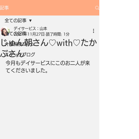
記事
全ての記事
デイサービス：山本
全ての記事
2021年11月27日
読了時間: 1分
じゅん朝さん♡with♡たか
介護保険コラム
ぶさん
スタッフブログ
今月もデイサービスにこのお二人が来
てくださいました。