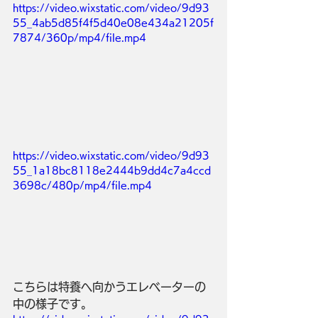
https://video.wixstatic.com/video/9d93
55_4ab5d85f4f5d40e08e434a21205f
7874/360p/mp4/file.mp4
https://video.wixstatic.com/video/9d93
55_1a18bc8118e2444b9dd4c7a4ccd
3698c/480p/mp4/file.mp4
こちらは特養へ向かうエレベーターの
中の様子です。