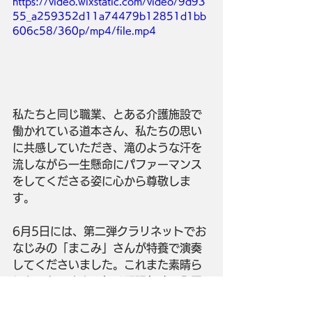
https://video.wixstatic.com/video/9d93
55_a259352d11a74479b12851d1bb
606c58/360p/mp4/file.mp4
私たちと同じ職業、とある介護施設で
働かれている道本さん、私たちの思い
に共感していただき、滝のような汗を
流しながら一生懸命にパファーマンス
をしてくださる姿に心から尊敬しま
す。
6月5日には、第二弾クラリネットでお
なじみの「まこみ」さんが特養で演奏
してくださいました。これまた素晴ら
しかったです！最初は緊張気味の入居
者様も徐々に笑顔に、そして皆さまの