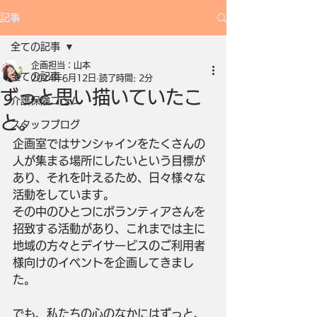
記事
全ての記事
企画担当：山本
全ての記事
2024年6月12日
読了時間: 2分
ずっと思い描いていたこ
介護保険コラム
と。
スタッフブログ
企画室ではサンシャインをたくさんの
人が集まる場所にしたいという目標が
あり、それを叶えるため、日々様々な
活動をしています。
その中のひとつにボランティアさんを
招致する活動があり、これまでは主に
地域の方々とデイサービスのご利用者
様向けのイベントを企画してきまし
た。 
でも、私たちの心のなかにはずっと、