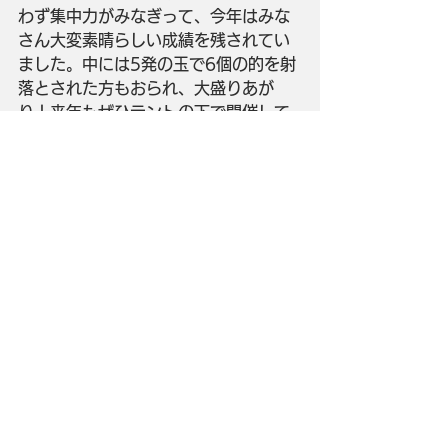
わず集中力がみなぎって、今年はみな
さん大変素晴らしい成績を残されてい
ました。中には5発の玉で6個の的を射
落とされた方もおられ、大盛りあが
り！来年もぜひテントの下で開催して
くださいね！
スタッフブログ
すべて表示
最新記事