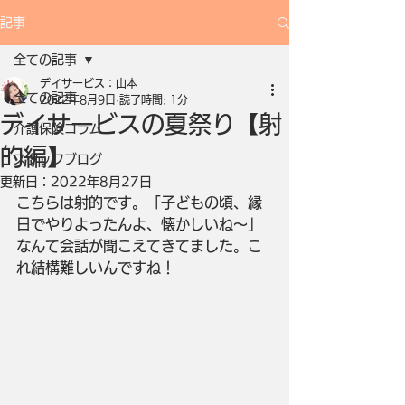
記事
全ての記事
デイサービス：山本
全ての記事
2022年8月9日
読了時間: 1分
デイサービスの夏祭り【射
介護保険コラム
的編】
スタッフブログ
更新日：
2022年8月27日
こちらは射的です。「子どもの頃、縁
日でやりよったんよ、懐かしいね～」
なんて会話が聞こえてきてました。こ
れ結構難しいんですね！