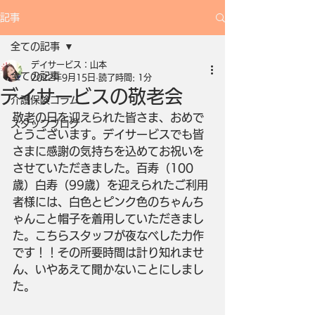
記事
全ての記事
デイサービス：山本
全ての記事
2022年9月15日
読了時間: 1分
デイサービスの敬老会
介護保険コラム
敬老の日を迎えられた皆さま、おめで
スタッフブログ
とうございます。デイサービスでも皆
さまに感謝の気持ちを込めてお祝いを
させていただきました。百寿（100
歳）白寿（99歳）を迎えられたご利用
者様には、白色とピンク色のちゃんち
ゃんこと帽子を着用していただきまし
た。こちらスタッフが夜なべした力作
です！！その所要時間は計り知れませ
ん、いやあえて聞かないことにしまし
た。