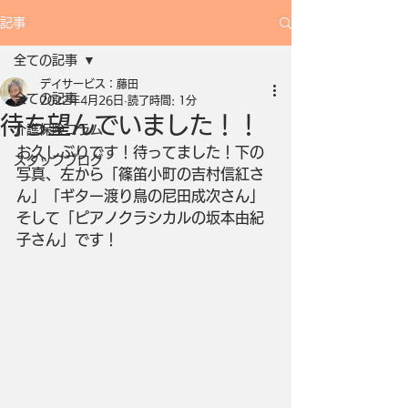
記事
全ての記事
デイサービス：藤田
全ての記事
2022年4月26日
読了時間: 1分
待ち望んでいました！！
介護保険コラム
お久しぶりです！待ってました！下の
スタッフブログ
写真、左から「篠笛小町の吉村信紅さ
ん」「ギター渡り鳥の尼田成次さん」
そして「ピアノクラシカルの坂本由紀
子さん」です！