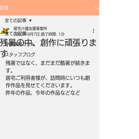
記事
全ての記事
居宅介護支援事業所
全ての記事
2023年9月7日
読了時間: 1分
残暑の中、創作に頑張りま
介護保険コラム
す
スタッフブログ
残暑ではなく、まだまだ酷暑が続きま
す。
居宅ご利用者様が、訪問時にいつも創
作作品を見せてくださいます。
昨年の作品、今年の作品などなど