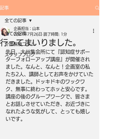
記事
全ての記事
企画担当：山本
全ての記事
2021年7月26日
読了時間: 1分
行ってまいりました。
介護保険コラム
先日、大州集会所にて『認知症サポー
スタッフブログ
ターフォローアップ講座』が開催され
ました。なんと、なんと！企画室の私
たち2人、講師としてお声をかけていた
だきました。ドッキドキのワックワ
ク、無事に終わってホッと安心です。
講座の後のグループワークで、皆さま
とお話しさせていただき、お近づきに
なれたような気がして、とっても嬉し
いです。