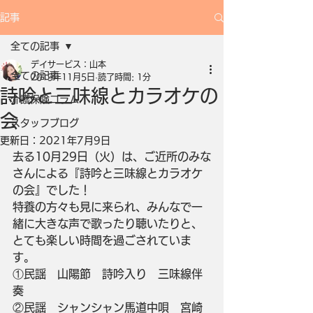
記事
全ての記事
デイサービス：山本
全ての記事
2019年11月5日
読了時間: 1分
詩吟と三味線とカラオケの
介護保険コラム
会
スタッフブログ
更新日：
2021年7月9日
去る10月29日（火）は、ご近所のみな
さんによる『詩吟と三味線とカラオケ
の会』でした！
特養の方々も見に来られ、みんなで一
緒に大きな声で歌ったり聴いたりと、
とても楽しい時間を過ごされていま
す。
①民謡　山陽節　詩吟入り　三味線伴
奏
②民謡　シャンシャン馬道中唄　宮崎