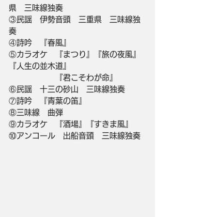
県　三味線独奏
③民謡　伊勢音頭　三重県　三味線独
奏
④詩吟　『春風』
⑤カラオケ　『まつり』『旅の夜風』
『人生の並木道』
　　　　　　『君こそわが命』
⑥民謡　十三の砂山　三味線独奏
⑦詩吟　『青葉の笛』
⑧三味線　曲弾
⑨カラオケ　『酒場』『すきま風』
⑩アンコール　出船音頭　三味線独奏