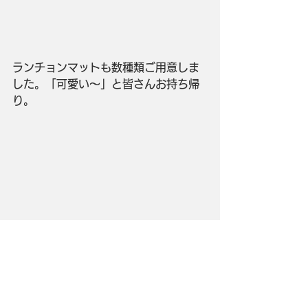
ランチョンマットも数種類ご用意しま
した。「可愛い～」と皆さんお持ち帰
り。
おやつは、お内裏様とお雛様の練り切
り。食べるのがもったいないくらいキ