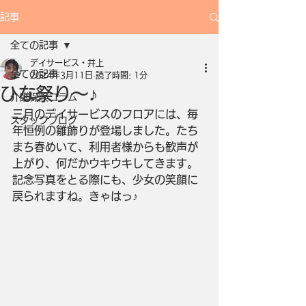
記事
全ての記事
デイサービス・井上
全ての記事
2024年3月11日
読了時間: 1分
ひな祭り～♪
介護保険コラム
三月のデイサービスのフロアには、毎
スタッフブログ
年恒例の雛飾りが登場しました。たち
まち春めいて、利用者様からも歓声が
上がり、何だかウキウキしてきます。
記念写真をとる際にも、少女の笑顔に
戻られますね。きゃはっ♪